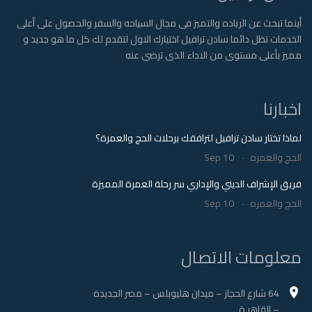
أينما تبحث عن الرياده والتميز فى مجال السياحه والسفر والحصول على أعلى
الخدمات تظل دائما سادن ترافيل اختيارك الاول لتقدم لك كل ما هو جديد و
مميز بأعلى مستوى من الاداء الذى ترضى عنه
اخبارنا
لماذا تختار سادن ترافيل لترافقك برحلات الحج والعمرة؟
الحج والعمره
Sep 10
فريق الإشراف الديني والإداري سر رحلة العمرة المميزة
الحج والعمره
Sep 10
معلومات الاتصال
64 شارع الحجاز – ميدان هليوبلس – مصر الجديدة
– القاهر ة