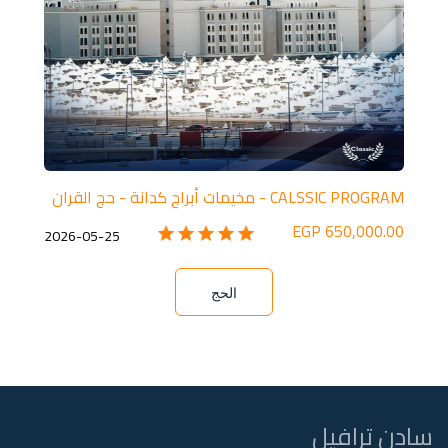
CALSSIC PROGRAM - مخيمات أبراج كدانة - حج القران
650,000.00 EGP
2026-05-25
الحج
سادن ترافيل