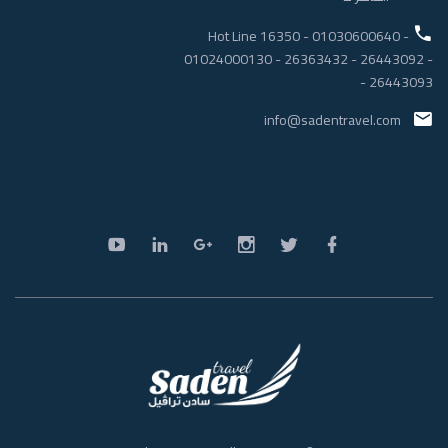
Hot Line 16350
-
01030600640
-
01024000130
-
26363432
-
26443092
-
-
26443093
info@sadentravel.com