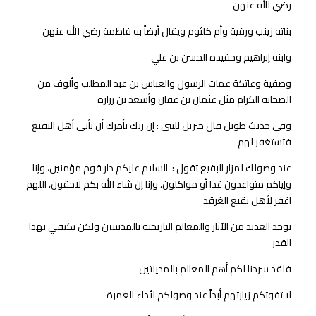
رضي الله عنهن
بناته زينب ورقية وأم كلثوم ويقال أيضاً به فاطمة رضي الله عنهن
وابنه إبراهيم وحفيده الحسن بن علي
وصفية وعاتكة عمات الرسول والعباس بن عبد المطلب وألوف من
الصحابة الكرام مثل عثمان بن عفان وأسعد بن زرارة
وفي حديث طويل قال جبريل للنبي : إن ربك يأمرك أن تأتي أهل البقيع
فتستغفر لهم
عند وصولك لمزار البقيع تقول : السلام عليكم دار قوم مؤمنين، وإنا
وإياكم متواعدون غدا أو مواكلون، وإنا إن شاء الله بكم لاحقون، اللهم
اغفر لأهل بقيع الغرقد
يوجد العديد من الآثار والمعالم التاريخية بالمدينتين ولكن نكتفي بهذا
القدر
فلقد سردنا لكم أهم المعالم بالمدينتين
لا تفوتكم زيارتهم أبداً عند وصولكم لأداء العمرة