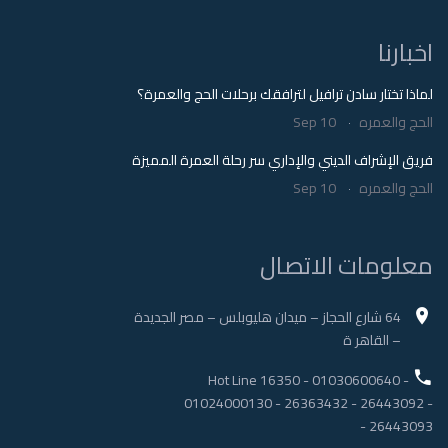
اخبارنا
لماذا تختار سادن ترافيل لترافقك برحلات الحج والعمرة؟
الحج والعمره
Sep 10
فريق الإشراف الديني والإداري سر رحلة العمرة المميزة
الحج والعمره
Sep 10
معلومات الاتصال
64 شارع الحجاز – ميدان هليوبلس – مصر الجديدة
– القاهر ة
Hot Line 16350
-
01030600640
-
01024000130
-
26363432
-
26443092
-
-
26443093