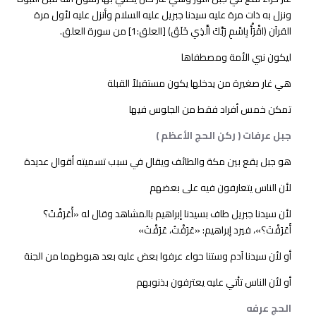
ونزل به ذات مرة عليه سيدنا جبريل عليه السلام وأنزل عليه لأول مرة
القرآن ﴿اقْرَأْ بِاسْمِ رَبِّكَ الَّذِي خَلَقَ﴾ [العلق:1] من سورة العلق.
ليكون نبي الأمة ومصطفاها
هي غار صغيرة من يدخلها يكون مستقبلاً القبلة
تمكن خمس أفراد فقط من الجلوس فيها
جبل عرفات ( ركن الحج الأعظم )
هو جبل يقع بين مكة والطائف ويقال في سبب تسميته أقوال عديدة
لأن الناس يتعارفون فيه على بعضهم
لأن سيدنا جبريل طاف بسيدنا إبراهيم بالمشاهد وقال له «أَعَرَفْتَ؟
أَعَرَفْتَ؟»، فيرد إبراهيم: «عَرَفْتُ، عَرَفْتُ»
أو لأن سيدنا آدم وستنا حواء عرفوا بعض عليه بعد هبوطهما من الجنة
أو لأن الناس تأتي عليه يعترفون بذنوبهم
الحج عرفه