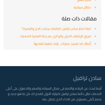
نصائح سياحية
مقالات ذات صلة
لماذا تختار سادن ترافيل لترافقك برحلات الحج والعمرة؟
فريق الإشراف الديني والإداري سر رحلة العمرة المميزة
أخطاء قد تفسد عمرتك... إليك كيفية تفاديها!
سادن ترافيل
أينما تبحث عن الرياده والتميز فى مجال السياحه والسفر والحصول على أعلى
الخدمات تظل دائما سادن ترافيل اختيارك الاول لتقدم لك كل ما هو جديد و
مميز بأعلى مستوى من الاداء الذى ترضى عنه