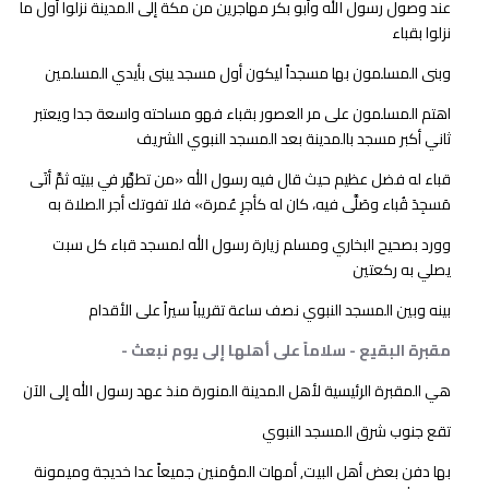
عند وصول رسول الله وأبو بكر مهاجرين من مكة إلى المدينة نزلوا أول ما
نزلوا بقباء
وبنى المسلمون بها مسجداً ليكون أول مسجد يبنى بأيدي المسلمين
اهتم المسلمون على مر العصور بقباء فهو مساحته واسعة جدا ويعتبر
ثاني أكبر مسجد بالمدينة بعد المسجد النبوي الشريف
قباء له فضل عظيم حيث قال فيه رسول الله «من تطهَّر في بيتِه ثمَّ أتَى
مَسجِدَ قُباء وصَلَّى فيه، كان له كأجرِ عُمرة» فلا تفوتك أجر الصلاة به
وورد بصحيح البخاري ومسلم زيارة رسول الله لمسجد قباء كل سبت
يصلي به ركعتين
بينه وبين المسجد النبوي نصف ساعة تقريباً سيراً على الأقدام
مقبرة البقيع - سلاماً على أهلها إلى يوم نبعث -
هي المقبرة الرئيسية لأهل المدينة المنورة منذ عهد رسول الله إلى الآن
تقع جنوب شرق المسجد النبوي
بها دفن بعض أهل البيت, أمهات المؤمنين جميعاً عدا خديجة وميمونة