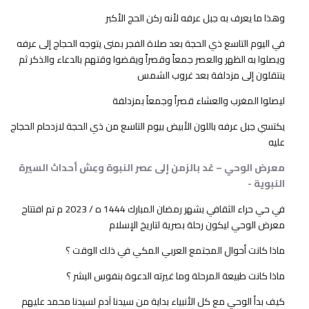
وهذا ما يعرف به جبل عرفه لأنه ركن الحج الأكبر
في اليوم التاسع ذي الحجة بعد صلاة الفجر بمنى يتوجه الحجاج إلى عرفه
ويصلوا به الظهر والعصر جمعاً وقصراً ويقضوا وقتهم بالدعاء والذكر ثم
ينتقلون إلى مزدلفة بعد غروب الشمس
ليصلوا المغرب والعشاء قصراً وجمعاً بمزدلفة
يكتسي جبل عرفه باللون الأبيض بيوم التاسع من ذي الحجة لازدحام الحجاج
عليه
معرض الوحي – عُد بالزمن إلى عصر النبوة وعِش أحداث السيرة
النبوية -
في حي حراء الثقافي بشهر رمضان المبارك 1444 ه / 2023 م تم افتتاح
معرض الوحي ليكون رحلة بصرية لتاريخ الإسلام
ماذا كانت أحوال المجتمع العربي المكي في ذلك الوقت ؟
ماذا كانت طبيعة المرحلة وما غيرته الدعوة بنفوس البشر ؟
كيف بدأ الوحي مع كل الأنبياء بداية من سيدنا آدم لسيدنا محمد عليهم