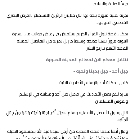
جيعاً الصلاة والسلام
تجربة تقنية مبهرة يتجه لها الآن ملايين الزائرين للاستمتاع بالعرض البصري
القصصي الموجود
يحكي قصة نزول القرآن الكريم يستفيض في عرض جوانب من السيرة
النبوية مروراً بستنا خديجة وسيدنا جبريل بمزيد من التفاصيل الجميلة
للقصة الأهم بتاريخ البشر
ننتقل معكم الآن لمعالم المدينة المنورة
جبل أحد - جبل يحبنا ونحبه -
كفى بمكانة أحد بالإسلام الأحاديث الآتية
نسرد لكم بعض الأحاديث في فضل جبل أحد ومكانته في الإسلام
ونفوس المسلمين
قال رسول الله صلى الله عليه وسلم: «جَبَلُ أُحُدٍ يُحِبُّنَا وَنُحِبُّهُ وَهُوَ مِنْ جِبَالِ
الْجَنَّةِ».
وقال أيضاً عندما ضحك الصحابة من أرجل سيدنا عبد الله بنمسعود النحيلة
«مَا تَضْحَكُونَ؟ لَرِجْلُ عَبْدِ اللهِ أَثْقَلُ فِي الْمِيزَانِ يَوْمَ الْقِيَامَةِ مِنْ أُحد».