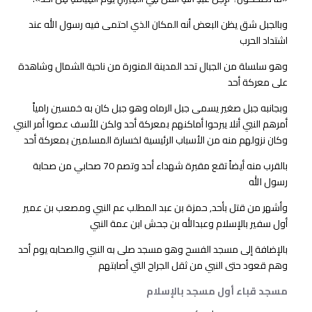
وبالجبل شق يظن البعض أنه المكان الذي احتمى فيه رسول الله عند
اشتداد الحرب
وهو سلسلة من الجبال تحد المدينة المنورة من ناحية الشمال وشاهدة
على معركة أحد
وبجانبه جبل صغير يسمى جبل الرماه وهو جبل كان به خمسين رامياً
أمرهم النبي أنلا يبرحوا أماكنهم بمعركة أحد ولكن للأسف عصوا أمر النبي
وكان نزولهم منه من الأسباب الرئيسية لخسارة المسلمين بمعركة أحد
بالقرب منه أيضاً تقع مقبرة شهداء أحد وتصم 70 صحابي من صحابة
رسول الله
وأشهر من قتل بأحد, حمزة بن عبد المطلب عم النبي ومصعب بن عمير
أول سفير بالإسلام وعبدالله بن جحش ابن عمة النبي
بالإضافة إلى مسجد الفسح وهو مسجد صلى به النبي والصحابه يوم أحد
وهم قعود حتى النبي من ثقل الجراح التي أصابتهم
مسجد قباء أول مسجد بالإسلام