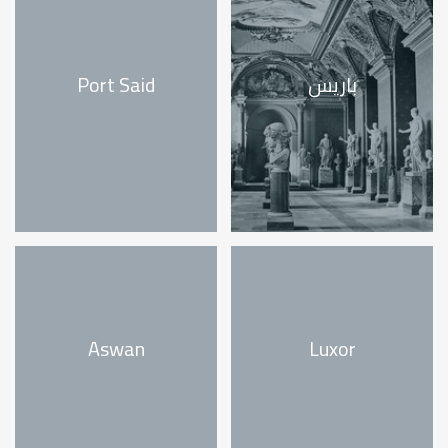
باريس
Port Said
Aswan
Luxor