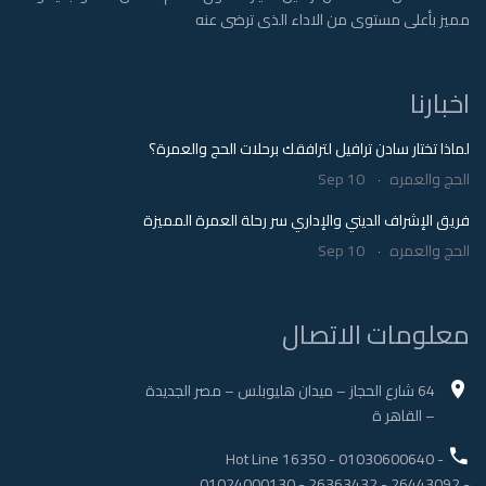
مميز بأعلى مستوى من الاداء الذى ترضى عنه
اخبارنا
لماذا تختار سادن ترافيل لترافقك برحلات الحج والعمرة؟
الحج والعمره
Sep 10
فريق الإشراف الديني والإداري سر رحلة العمرة المميزة
الحج والعمره
Sep 10
معلومات الاتصال
64 شارع الحجاز – ميدان هليوبلس – مصر الجديدة
– القاهر ة
Hot Line 16350
-
01030600640
-
01024000130
-
26363432
-
26443092
-