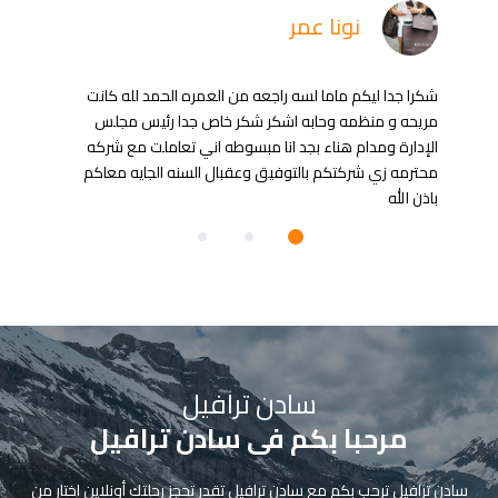
نونا عمر
شكرا جدا ليكم ماما لسه راجعه من العمره الحمد لله كانت
مريحه و منظمه وحابه اشكر شكر خاص جدا رئيس مجلس
الإدارة ومدام هناء بجد انا مبسوطه اني تعاملت مع شركه
محترمه زي شركتكم بالتوفيق وعقبال السنه الجايه معاكم
باذن الله
سادن ترافيل
مرحبا بكم فى سادن ترافيل
سادن ترافيل ترحب بكم مع سادن ترافيل تقدر تحجز رحلتك أونلاين اختار من