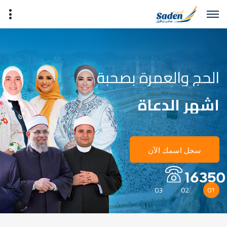
حج القرعة السياحي
مع سادن ترافيل
احجز الآن
03
02
01